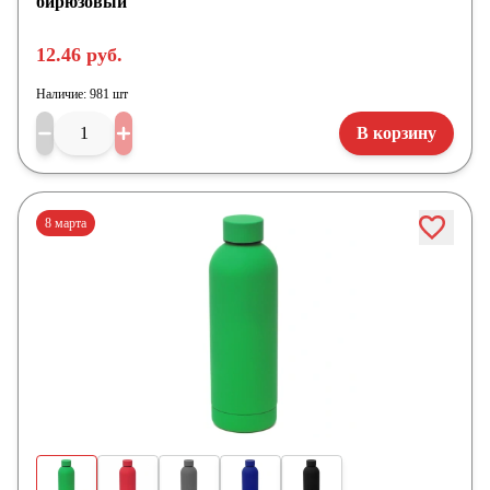
бирюзовый
12.46 руб.
Наличие:
981 шт
В корзину
8 марта