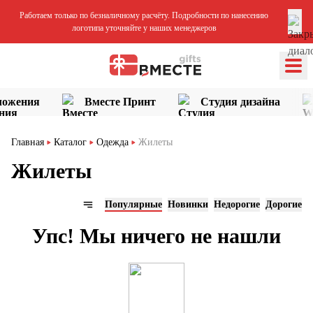
Работаем только по безналичному расчёту. Подробности по нанесению
логотипа уточняйте у наших менеджеров
ложения
Вместе Принт
Студия дизайна
Главная
Каталог
Одежда
Жилеты
Жилеты
Популярные
Новинки
Недорогие
Дорогие
Упс! Мы ничего не нашли