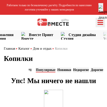
Работаем только по безналичному расчёту. Подробности по нанесению
логотипа уточняйте у наших менеджеров
ложения
Вместе Принт
Студия дизайна
Главная
Каталог
Дом и отдых
Копилки
Копилки
Популярные
Новинки
Недорогие
Дорогие
Упс! Мы ничего не нашли