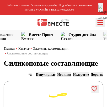
Работаем только по безналичному расчёту. Подробности по нанесению
логотипа уточняйте у наших менеджеров
ложения
Вместе Принт
Студия дизайна
Главная
Каталог
Элементы кастомизации
Силиконовые составляющие
Силиконовые составляющие
Популярные
Новинки
Недорогие
Дорогие