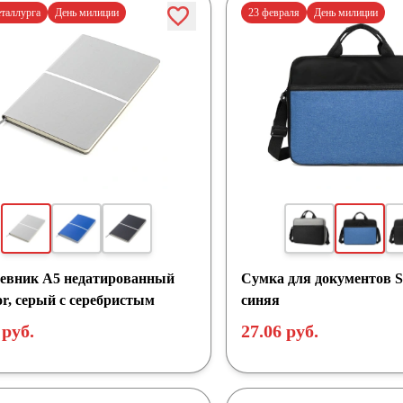
еталлурга
День милиции
23 февраля
День милиции
евник A5 недатированный
Сумка для документов
r, серый с серебристым
синяя
 руб.
27.06 руб.