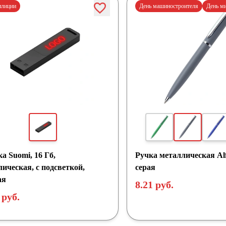
илиции
День машиностроителя
День м
а Suomi, 16 Гб,
Ручка металлическая Alf
ическая, с подсветкой,
серая
ая
8.21 руб.
 руб.