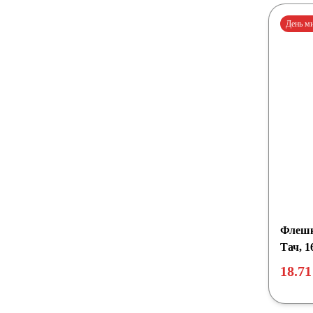
День м
Флешк
Тач, 1
18.71