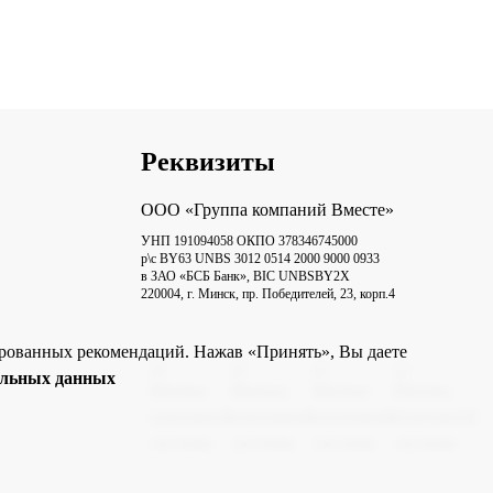
Реквизиты
ООО «Группа компаний Вместе»
УНП 191094058 ОКПО 378346745000
р\с BY63 UNBS 3012 0514 2000 9000 0933
в ЗАО «БСБ Банк», BIC UNBSBY2X
220004, г. Минск, пр. Победителей, 23, корп.4
зированных рекомендаций. Нажав «Принять», Вы даете
альных данных