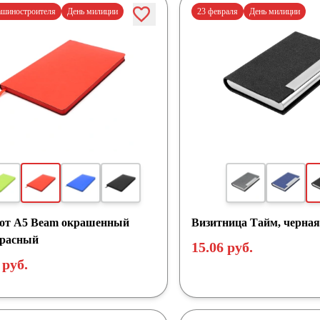
ашиностроителя
День милиции
23 февраля
День милиции
от A5 Beam окрашенный
Визитница Тайм, черная
красный
15.06 руб.
 руб.