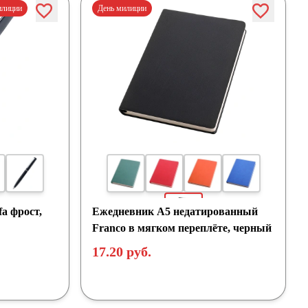
илиции
День милиции
a фрост,
Ежедневник A5 недатированный
Franco в мягком переплёте, черный
17.20 руб.