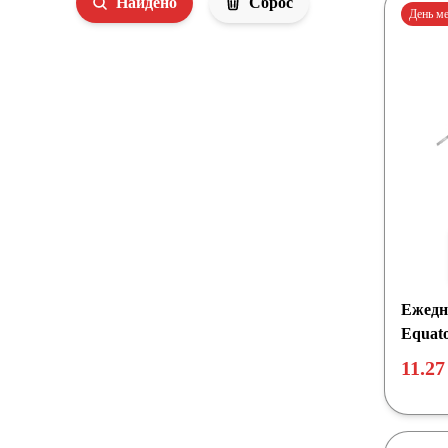
Найдено
Сброс
День м
Ежедн
Equato
11.27