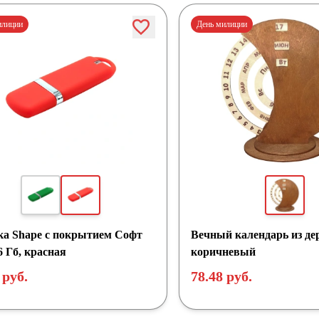
илиции
День милиции
а Shape с покрытием Софт
Вечный календарь из де
6 Гб, красная
коричневый
 руб.
78.48 руб.