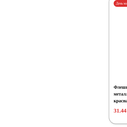
День м
Флешк
металл
красн
31.44