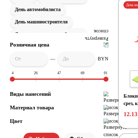
День м
День автомобилиста
День машиностроителя
День медицинского работника
Розничная цена
День металлурга
День работников нефтегазовой
—
BYN
промышленности
4
26
47
69
91
День работников физической культуры
и спорта
Виды нанесений
Блокн
День строителя
Новый год
срез, 
Материал товара
12.13
Цвет