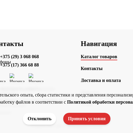
нтакты
Навигация
+375 (29) 3 068 068
Каталог товаров
+375 (17) 366 68 88
Контакты
Доставка и оплата
ok@vmeste-print.by
Новости
ательского опыта, сбора статистики и представления персонали
г. Минск, ул. Смолячкова, 9-15
работку файлов в соответствии с
Политикой обработки персон
О нас
Отклонить
Принять условия
Разработка сайта