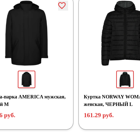
а-парка AMERICA мужская,
Куртка NORWAY WOM
й M
женская, ЧЕРНЫЙ L
6 руб.
161.29 руб.