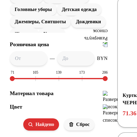
Головные уборы
Детская одежда
Джемперы, Свитшоты
Дождевики
Жилеты
Куртки
Розничная цена
Офисные рубашки
Перчатки и варежки
—
Рубашки поло
BYN
Спортивная одежда
Толстовки
71
105
139
173
206
Футболки
Шапки
Шарфы
Материал товара
Куртк
ЧЕРН
Цвет
71.36
Найдено
Сброс