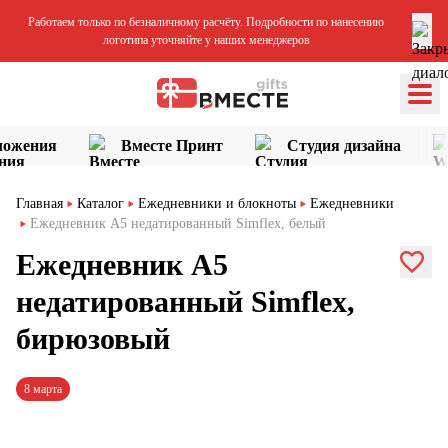
Работаем только по безналичному расчёту. Подробности по нанесению
логотипа уточняйте у наших менеджеров
ложения
Вместе Принт
Студия дизайна
Главная
Каталог
Ежедневники и блокноты
Ежедневники
Ежедневник A5 недатированный Simflex, белый
Ежедневник A5
недатированный Simflex,
бирюзовый
8 марта