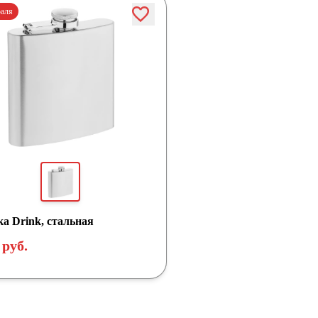
раля
а Drink, стальная
 руб.