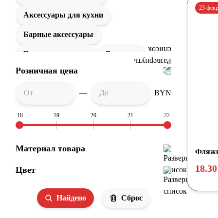
23 фев
Аксессуары для кухни
Барные аксессуары
Бокалы и стаканы
Бутылки
Розничная цена
Заварочные чайники
Костеры
Кружки
—
BYN
Ланчбоксы (контейнеры для еды)
18
19
20
21
22
Наборы для виски
Материал товара
Наборы для сыра
Фляжк
18.30
Цвет
Одноразовая БИО посуда
Термокружки
Термосы
Найдено
Сброс
Чайные пары