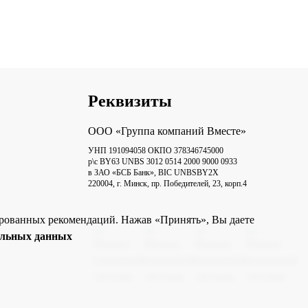
Реквизиты
ООО «Группа компаний Вместе»
УНП 191094058 ОКПО 378346745000
р\с BY63 UNBS 3012 0514 2000 9000 0933
в ЗАО «БСБ Банк», BIC UNBSBY2X
220004, г. Минск, пр. Победителей, 23, корп.4
зированных рекомендаций. Нажав «Принять», Вы даете
альных данных