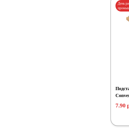
День ра
промыш
Подст
Conve
7.90 