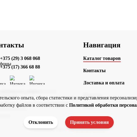
нтакты
Навигация
+375 (29) 3 068 068
Каталог товаров
+375 (17) 366 68 88
Контакты
Доставка и оплата
ok@vmeste-print.by
Новости
ательского опыта, сбора статистики и представления персонали
г. Минск, ул. Смолячкова, 9-15
работку файлов в соответствии с
Политикой обработки персон
О нас
Отклонить
Принять условия
Разработка сайта