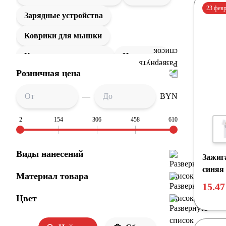
23 фев
Зарядные устройства
Коврики для мышки
Компьютерные мыши
Наушники
Розничная цена
Портативная акустика
Увлажнители
—
Флешки
Часы
BYN
2
154
306
458
610
Виды нанесений
Зажиг
синяя
Материал товара
15.47
Цвет