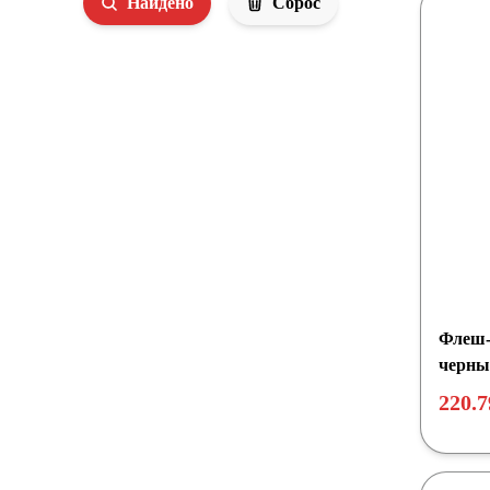
Найдено
Сброс
Флеш-
черны
220.7