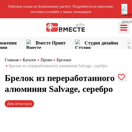
Работаем только по безналичному расчёту. Подробности по нанесению
логотипа уточняйте у наших менеджеров
ложения
Вместе Принт
Студия дизайна
Главная
Каталог
Промо
Брелоки
Брелок из переработанного алюминия Salvage, серебро
Брелок из переработанного
алюминия Salvage, серебро
День металлурга