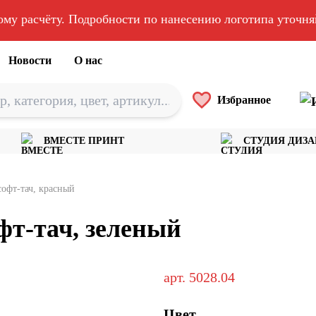
ому расчёту. Подробности по нанесению логотипа уточн
Новости
О нас
Избранное
ВМЕСТЕ ПРИНТ
СТУДИЯ ДИЗ
офт-тач, красный
т-тач, зеленый
арт.
5028.04
Цвет